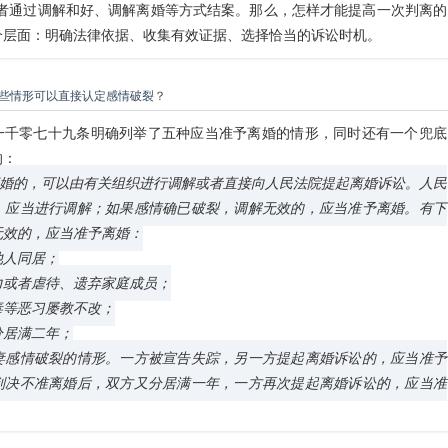
或者通过调解和好、调解离婚等方式结案。那么，怎样才能提高一次判离的
个层面：明确法律依据、收集有效证据、选择恰当的诉讼时机。
些情形可以直接认定感情破裂？
一千零七十九条明确列举了五种应当准予离婚的情形，同时还有一个兜底
的：
离婚的，可以由有关组织进行调解或者直接向人民法院提起离婚诉讼。人民
，应当进行调解；如果感情确已破裂，调解无效的，应当准予离婚。有下
无效的，应当准予离婚：
他人同居；
力或者虐待、遗弃家庭成员；
毒等恶习屡教不改；
分居满二年；
妻感情破裂的情形。一方被宣告失踪，另一方提起离婚诉讼的，应当准予
判决不准离婚后，双方又分居满一年，一方再次提起离婚诉讼的，应当准