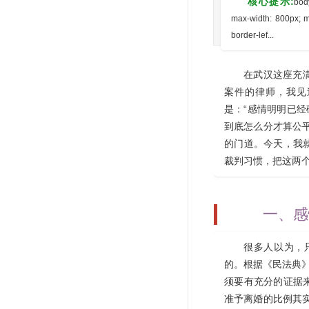
核心提示:
body
max-width: 800px; m
border-lef...
在武汉这座充
案件的律师，我见
是：“感情明明已经
到底怎么分才算公
的门道。今天，我
裁判习惯，把这两
一、感
很多人以为，
的。根据《民法典》
须要有充分的证据
准予离婚的比例其实