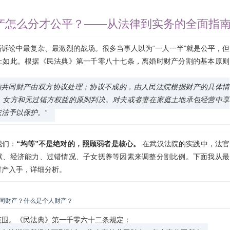
产怎么分才公平？——从法律到实务的全面指
诉讼中最复杂、最激烈的战场。很多当事人以为“一人一半”就是公平，但
止如此。根据《民法典》第一千零八十七条，离婚时财产分割的基本原则
的共同财产由双方协议处理；协议不成的，由人民法院根据财产的具体情
、女方和无过错方权益的原则判决。对夫或者妻在家庭土地承包经营中享
法予以保护。”
我们：
“均等”不是绝对的，照顾弱者是核心。
在武汉法院的实践中，法官
献、经济能力、过错情况、子女抚养等因素来调整分割比例。下面我从最
财产入手，详细分析。
同财产？什么是个人财产？
范围。《民法典》第一千零六十二条规定：