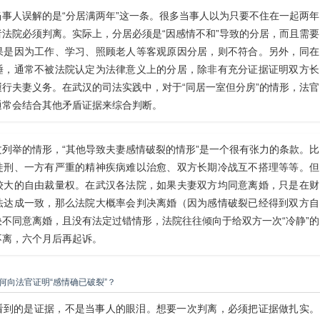
事人误解的是“分居满两年”这一条。很多当事人以为只要不住在一起两年
法院必须判离。实际上，分居必须是“因感情不和”导致的分居，而且需要
果是因为工作、学习、照顾老人等客观原因分居，则不符合。另外，同在
睡，通常不被法院认定为法律意义上的分居，除非有充分证据证明双方长
行夫妻义务。在武汉的司法实践中，对于“同居一室但分房”的情形，法官
通常会结合其他矛盾证据来综合判断。
列举的情形，“其他导致夫妻感情破裂的情形”是一个很有张力的条款。比
徒刑、一方有严重的精神疾病难以治愈、双方长期冷战互不搭理等等。但
较大的自由裁量权。在武汉各法院，如果夫妻双方均同意离婚，只是在财
法达成一致，那么法院大概率会判决离婚（因为感情破裂已经得到双方自
不同意离婚，且没有法定过错情形，法院往往倾向于给双方一次“冷静”的
不离，六个月后再起诉。
何向法官证明“感情确已破裂”？
看到的是证据，不是当事人的眼泪。想要一次判离，必须把证据做扎实。