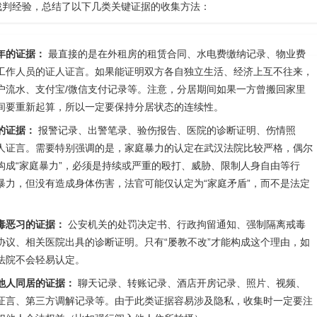
裁判经验，总结了以下几类关键证据的收集方法：
年的证据：
最直接的是在外租房的租赁合同、水电费缴纳记录、物业费
工作人员的证人证言。如果能证明双方各自独立生活、经济上互不往来，
户流水、支付宝/微信支付记录等。注意，分居期间如果一方曾搬回家里
间要重新起算，所以一定要保持分居状态的连续性。
的证据：
报警记录、出警笔录、验伤报告、医院的诊断证明、伤情照
人证言。需要特别强调的是，家庭暴力的认定在武汉法院比较严格，偶尔
构成“家庭暴力”，必须是持续或严重的殴打、威胁、限制人身自由等行
暴力，但没有造成身体伤害，法官可能仅认定为“家庭矛盾”，而不是法定
毒恶习的证据：
公安机关的处罚决定书、行政拘留通知、强制隔离戒毒
协议、相关医院出具的诊断证明。只有“屡教不改”才能构成这个理由，如
法院不会轻易认定。
他人同居的证据：
聊天记录、转账记录、酒店开房记录、照片、视频、
证言、第三方调解记录等。由于此类证据容易涉及隐私，收集时一定要注