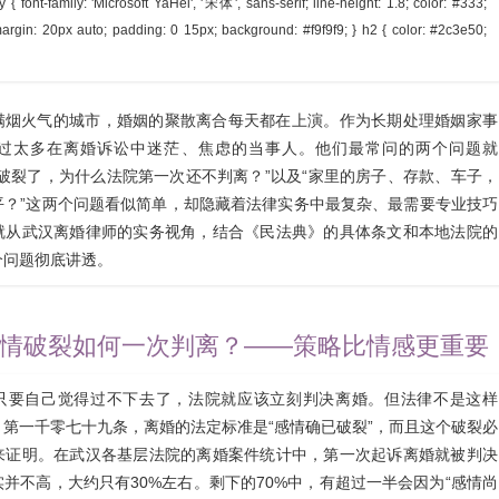
 { font-family: 'Microsoft YaHei', '宋体', sans-serif; line-height: 1.8; color: #333;
argin: 20px auto; padding: 0 15px; background: #f9f9f9; } h2 { color: #2c3e50;
满烟火气的城市，婚姻的聚散离合每天都在上演。作为长期处理婚姻家事
过太多在离婚诉讼中迷茫、焦虑的当事人。他们最常问的两个问题就
破裂了，为什么法院第一次还不判离？”以及“家里的房子、存款、车子，
平？”这两个问题看似简单，却隐藏着法律实务中最复杂、最需要专业技巧
就从武汉离婚律师的实务视角，结合《民法典》的具体条文和本地法院的
个问题彻底讲透。
情破裂如何一次判离？——策略比情感更重要
只要自己觉得过不下去了，法院就应该立刻判决离婚。但法律不是这样
第一千零七十九条，离婚的法定标准是“感情确已破裂”，而且这个破裂必
来证明。在武汉各基层法院的离婚案件统计中，第一次起诉离婚就被判决
并不高，大约只有30%左右。剩下的70%中，有超过一半会因为“感情尚