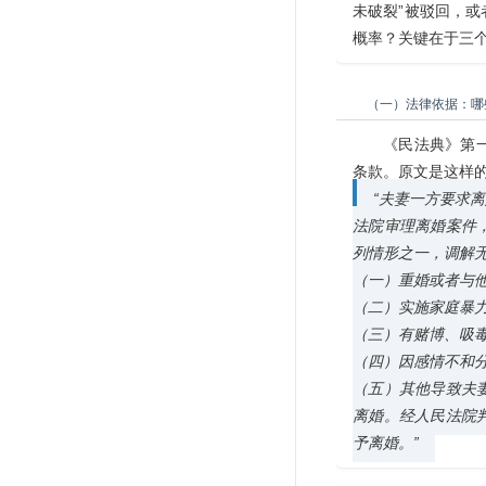
未破裂”被驳回，
概率？关键在于三
（一）法律依据：哪
《民法典》第
条款。原文是这样
“夫妻一方要求
法院审理离婚案件
列情形之一，调解
（一）重婚或者与
（二）实施家庭暴
（三）有赌博、吸
（四）因感情不和
（五）其他导致夫
离婚。经人民法院
予离婚。”