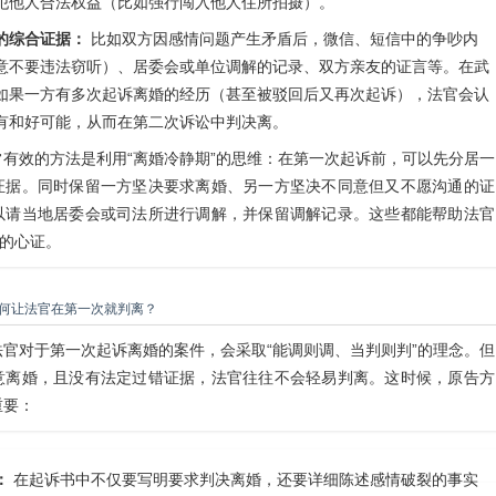
犯他人合法权益（比如强行闯入他人住所拍摄）。
的综合证据：
比如双方因感情问题产生矛盾后，微信、短信中的争吵内
意不要违法窃听）、居委会或单位调解的记录、双方亲友的证言等。在武
如果一方有多次起诉离婚的经历（甚至被驳回后又再次起诉），法官会认
有和好可能，从而在第二次诉讼中判决离。
有效的方法是利用“离婚冷静期”的思维：在第一次起诉前，可以先分居一
证据。同时保留一方坚决要求离婚、另一方坚决不同意但又不愿沟通的证
以请当地居委会或司法所进行调解，并保留调解记录。这些都能帮助法官
”的心证。
何让法官在第一次就判离？
官对于第一次起诉离婚的案件，会采取“能调则调、当判则判”的理念。但
意离婚，且没有法定过错证据，法官往往不会轻易判离。这时候，原告方
重要：
：
在起诉书中不仅要写明要求判决离婚，还要详细陈述感情破裂的事实