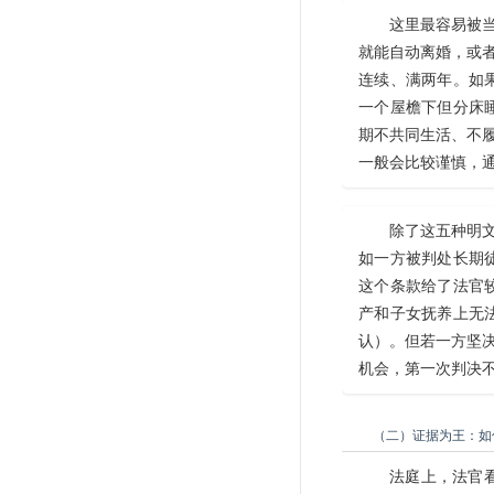
这里最容易被当
就能自动离婚，或者
连续、满两年。如
一个屋檐下但分床
期不共同生活、不履
一般会比较谨慎，
除了这五种明文
如一方被判处长期
这个条款给了法官
产和子女抚养上无
认）。但若一方坚决
机会，第一次判决
（二）证据为王：如
法庭上，法官