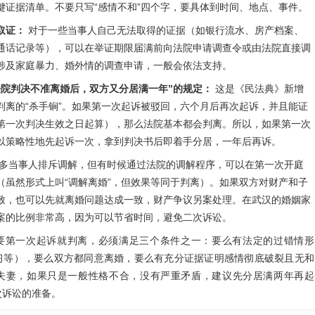
键证据清单。不要只写“感情不和”四个字，要具体到时间、地点、事件。
取证：
对于一些当事人自己无法取得的证据（如银行流水、房产档案、
通话记录等），可以在举证期限届满前向法院申请调查令或由法院直接调
涉及家庭暴力、婚外情的调查申请，一般会依法支持。
法院判决不准离婚后，双方又分居满一年”的规定：
这是《民法典》新增
判离的“杀手锏”。如果第一次起诉被驳回，六个月后再次起诉，并且能证
第一次判决生效之日起算），那么法院基本都会判离。所以，如果第一次
以策略性地先起诉一次，拿到判决书后即着手分居，一年后再诉。
多当事人排斥调解，但有时候通过法院的调解程序，可以在第一次开庭
（虽然形式上叫“调解离婚”，但效果等同于判离）。如果双方对财产和子
致，也可以先就离婚问题达成一致，财产争议另案处理。在武汉的婚姻家
案的比例非常高，因为可以节省时间，避免二次诉讼。
要第一次起诉就判离，必须满足三个条件之一：要么有法定的过错情形
习等），要么双方都同意离婚，要么有充分证据证明感情彻底破裂且无和
夫妻，如果只是一般性格不合，没有严重矛盾，建议先分居满两年再起
次诉讼的准备。