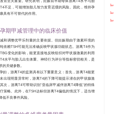
发育至关重要。研究表明，妊娠前半期母体游离T4水平与胎
T4不足，可能增加胎儿智力发育迟缓的风险。因此，维持孕
健康具有不可替代的作用。
在孕期甲减管理中的临床价值
甲减和调整优甲乐剂量的主要依据。但妊娠期由于激素环境的
纯依赖TSH可能无法准确反映甲状腺功能状态。游离T4作为
TBG变化的影响，能更直接地反映组织对甲状腺激素的利用
T4水平与胎儿出生体重、神经行为评分等指标密切相关，是
求的关键参数。
孕妇，游离T4的监测具有以下重要意义：首先，游离T4能更
尚未出现明显异常时，游离T4的下降可能提示潜在的甲状腺激
次，游离T4可帮助识别“亚临床甲减伴游离T4降低”的特殊
疗策略。此外，在TSH达标但游离T4偏低的情况下，适当增
降低不良事件风险。