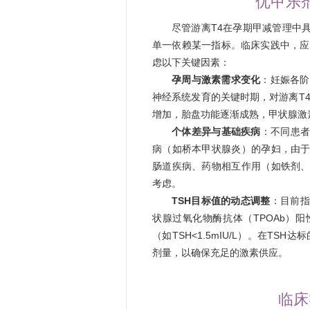
优甲乐
尽管游离T4在孕期甲减管理中
单一依赖某一指标。临床实践中，应
虑以下关键因素：
孕周与激素需求变化
：妊娠各阶
神经系统发育的关键时期，对游离T4
增加，胎盘功能逐渐成熟，甲状腺激
个体差异与基础疾病
：不同患
病（如桥本甲状腺炎）的孕妇，由
肠道疾病、药物相互作用（如铁剂
考虑。
TSH目标值的动态调整
：目前指
状腺过氧化物酶抗体（TPOAb）
（如TSH<1.5mIU/L）。在T
剂量，以确保充足的激素供应。
临床