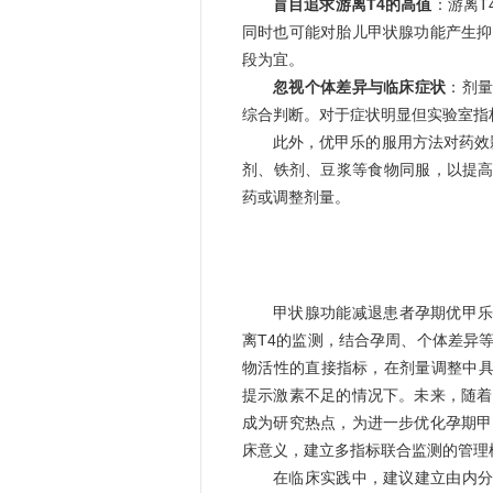
盲目追求游离T4的高值
：游离T
同时也可能对胎儿甲状腺功能产生抑
段为宜。
忽视个体差异与临床症状
：剂
综合判断。对于症状明显但实验室指
此外，优甲乐的服用方法对药效影
剂、铁剂、豆浆等食物同服，以提
药或调整剂量。
甲状腺功能减退患者孕期优甲乐
离T4的监测，结合孕周、个体差异
物活性的直接指标，在剂量调整中具
提示激素不足的情况下。未来，随着
成为研究热点，为进一步优化孕期甲
床意义，建立多指标联合监测的管理
在临床实践中，建议建立由内