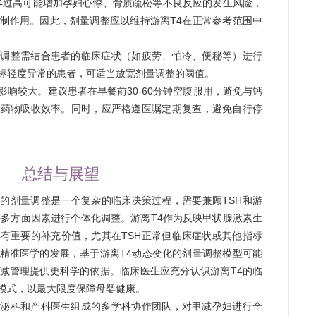
4过高可能增加孕妇心悸、骨质疏松等不良反应的发生风险，
制作用。因此，剂量调整应以维持游离T4在正常参考范围中
量调整需结合患者的临床症状（如疲劳、怕冷、便秘等）进行
标轻度异常的患者，可适当放宽剂量调整的阈值。
响较大。建议患者在早餐前30-60分钟空腹服用，避免与钙
高药物吸收效率。同时，应严格遵医嘱定期复查，避免自行停
总结与展望
的剂量调整是一个复杂的临床决策过程，需要兼顾TSH和游
等多方面因素进行个体化调整。游离T4作为反映甲状腺激素生
有重要的补充价值，尤其在TSH正常但临床症状或其他指标
精准医学的发展，基于游离T4动态变化的剂量调整模型可能
减管理提供更科学的依据。临床医生应充分认识游离T4的临
模式，以最大限度保障母婴健康。
分泌科和产科医生组成的多学科协作团队，对甲减孕妇进行全