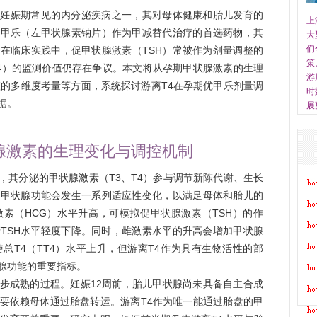
是妊娠期常见的内分泌疾病之一，其对母体健康和胎儿发育的
上
优甲乐（左甲状腺素钠片）作为甲减替代治疗的首选药物，其
大
们
在临床实践中，促甲状腺激素（TSH）常被作为剂量调整的
策
4）的监测价值仍存在争议。本文将从孕期甲状腺激素的生理
游
整的多维度考量等方面，系统探讨游离T4在孕期优甲乐剂量调
时
据。
展
腺激素的生理变化与调控机制
，其分泌的甲状腺激素（T3、T4）参与调节新陈代谢、生长
的甲状腺功能会发生一系列适应性变化，以满足母体和胎儿的
素（HCG）水平升高，可模拟促甲状腺激素（TSH）的作
TSH水平轻度下降。同时，雌激素水平的升高会增加甲状腺
总T4（TT4）水平上升，但游离T4作为具有生物活性的部
腺功能的重要指标。
步成熟的过程。妊娠12周前，胎儿甲状腺尚未具备自主合成
要依赖母体通过胎盘转运。游离T4作为唯一能通过胎盘的甲