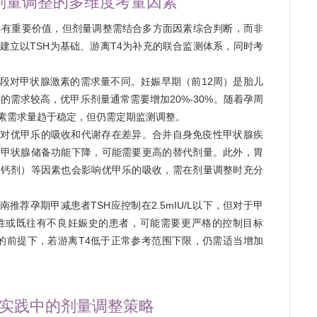
剂量调整的多维度考量因素
具有重要价值，但剂量调整需结合多方面因素综合判断，而非
建立以TSH为基础、游离T4为补充的联合监测体系，同时考
段对甲状腺激素的需求量不同。妊娠早期（前12周）是胎儿
的需求较高，优甲乐剂量通常需要增加20%-30%。随着孕周
素需求量趋于稳定，但仍需定期监测调整。
者对优甲乐的吸收和代谢存在差异。合并自身免疫性甲状腺疾
于甲状腺储备功能下降，可能需要更高的替代剂量。此外，胃
、钙剂）等因素也会影响优甲乐的吸收，需在剂量调整时充分
南推荐孕期甲减患者TSH应控制在2.5mIU/L以下，但对于甲
阳性或既往有不良妊娠史的患者，可能需要更严格的控制目标
SH达标的前提下，若游离T4低于正常参考范围下限，仍需适当增加
实践中的剂量调整策略