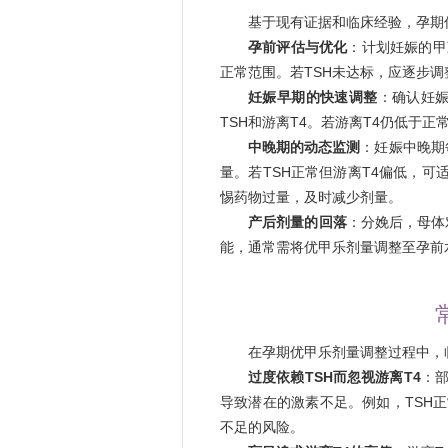
基于现有证据和临床经验，孕期
孕前评估与优化
：计划妊娠的甲减
正常范围。若TSH未达标，应逐步
妊娠早期的快速调整
：确认妊娠
TSH和游离T4。若游离T4仍低于正
中晚期的动态监测
：妊娠中晚期
量。若TSH正常但游离T4偏低，可适当
惕药物过量，及时减少剂量。
产后剂量的回落
：分娩后，母体
能，通常需将优甲乐剂量调整至孕前
在孕期优甲乐剂量调整过程中，
过度依赖TSH而忽视游离T4
：部
导致潜在的激素不足。例如，TSH
不足的风险。