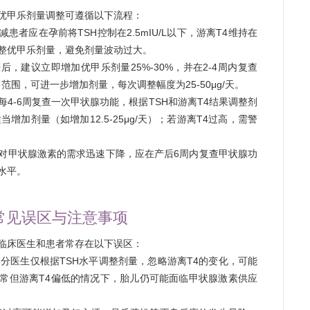
优甲乐剂量调整可遵循以下流程：
患者应在孕前将TSH控制在2.5mIU/L以下，游离T4维持在
调整优甲乐剂量，避免剂量波动过大。
后，建议立即增加优甲乐剂量25%-30%，并在2-4周内复查
常范围，可进一步增加剂量，每次调整幅度为25-50μg/天。
每4-6周复查一次甲状腺功能，根据TSH和游离T4结果调整剂
增加剂量（如增加12.5-25μg/天）；若游离T4过高，需警
对甲状腺激素的需求迅速下降，应在产后6周内复查甲状腺功
水平。
常见误区与注意事项
临床医生和患者常存在以下误区：
分医生仅根据TSH水平调整剂量，忽略游离T4的变化，可能
正常但游离T4偏低的情况下，胎儿仍可能面临甲状腺激素供应